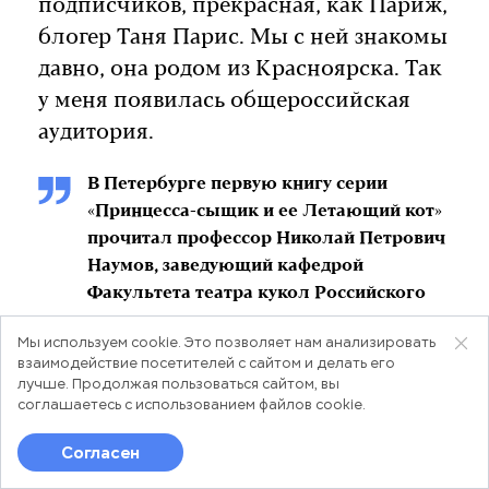
подписчиков, прекрасная, как Париж,
блогер Таня Парис. Мы с ней знакомы
давно, она родом из Красноярска. Так
у меня появилась общероссийская
аудитория.
В Петербурге первую книгу серии
«Принцесса-сыщик и ее Летающий кот»
прочитал профессор Николай Петрович
Наумов, заведующий кафедрой
Факультета театра кукол Российского
государственного института
Мы используем cookie. Это позволяет нам анализировать
сценических искусств. Она ему так
взаимодействие посетителей с сайтом и делать его
понравилась, что он решил поставить
лучше. Продолжая пользоваться сайтом, вы
эту сказку на сцене института.
соглашаетесь с использованием
файлов cookie
.
Согласен
Лента
Новости
Популярное
— Студенты-режиссеры поставили