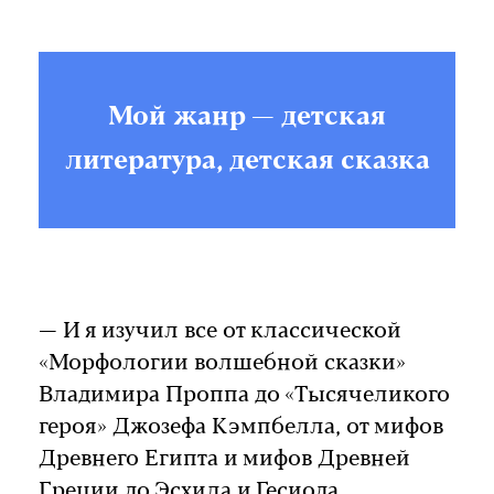
Мой жанр — детская
литература, детская сказка
— И я изучил все от классической
«Морфологии волшебной сказки»
Владимира Проппа до «Тысячеликого
героя» Джозефа Кэмпбелла, от мифов
Древнего Египта и мифов Древней
Греции до Эсхила и Гесиода.