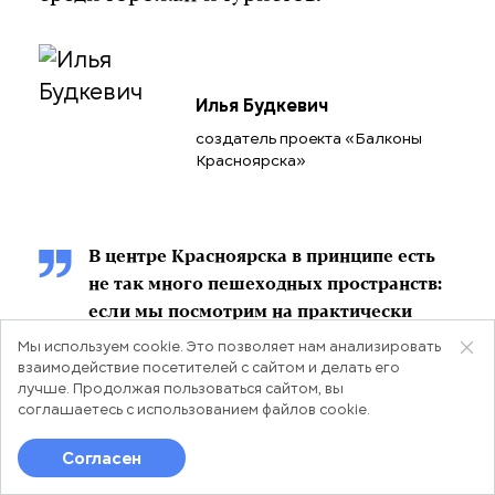
Илья Будкевич
создатель проекта «Балконы
Красноярска»
В центре Красноярска в принципе есть
не так много пешеходных пространств:
если мы посмотрим на практически
любой крупный город, то в его центре
Мы используем cookie. Это позволяет нам анализировать
взаимодействие посетителей с сайтом и делать его
имеется сеть пешеходных улиц, а у нас
лучше. Продолжая пользоваться сайтом, вы
такого нет: горожанам для прогулок
соглашаетесь с использованием
файлов cookie
.
доступны только пешеходные
«обрывки». И я уверен: часть проспекта
Согласен
Лента
Новости
Популярное
Мира имело бы смысл сделать