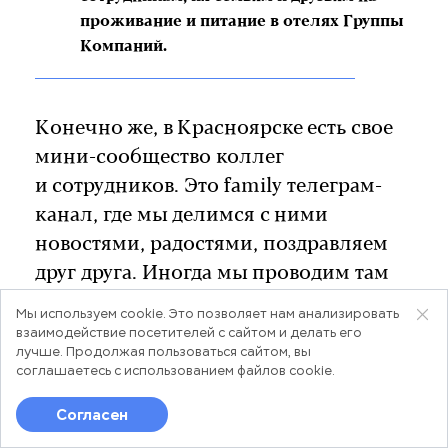
проживание и питание в отелях Группы
Компаний.
Конечно же, в Красноярске есть свое
мини-сообщество коллег
и сотрудников. Это family телеграм-
канал, где мы делимся с ними
новостями, радостями, поздравляем
друг друга. Иногда мы проводим там
конкурсы, позволяющие узнать тех,
Мы используем cookie. Это позволяет нам анализировать
с кем ты работаешь, еще лучше:
взаимодействие посетителей с сайтом и делать его
лучше. Продолжая пользоваться сайтом, вы
например, летом мы провели «Летний
соглашаетесь с использованием
файлов cookie
.
конкурс», там сотрудники делились
Согласен
фотографиями своего летнего отдыха
Лента
Новости
Популярное
и путешествий, а также конкурс