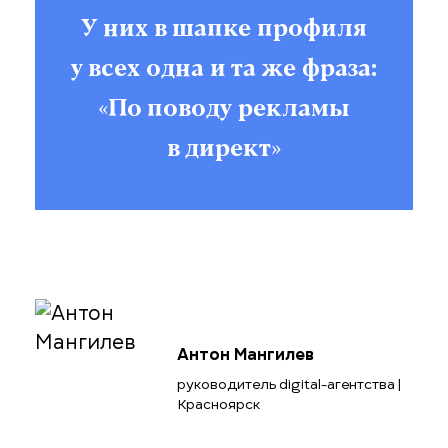
У них в шапке профиля
у всех одна и та же фраза:
«По поводу рекламы
в директ»
Антон Мангилев
руководитель digital-агентства |
Красноярск