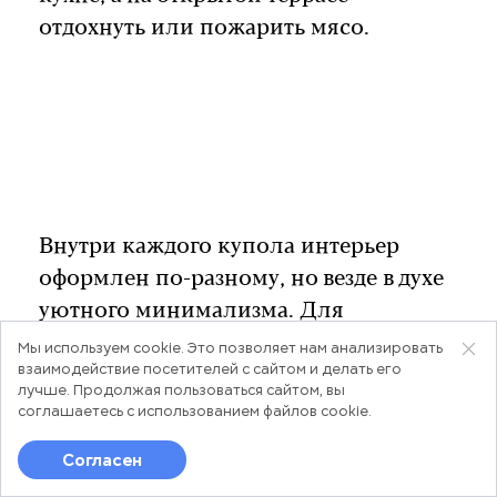
отдохнуть или пожарить мясо.
Внутри каждого купола интерьер
оформлен по-разному, но везде в духе
уютного минимализма. Для
романтических выходных — вариант
Мы используем cookie. Это позволяет нам анализировать
взаимодействие посетителей с сайтом и делать его
шикарный, а вот компании, боюсь,
лучше. Продолжая пользоваться сайтом, вы
придется потолкаться локтями:
соглашаетесь с использованием
файлов cookie
.
площадь самой большой сферы —
Согласен
Лента
30 кв.м.
Новости
Популярное